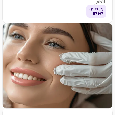
للتعافي.
رمز العرض
H7207