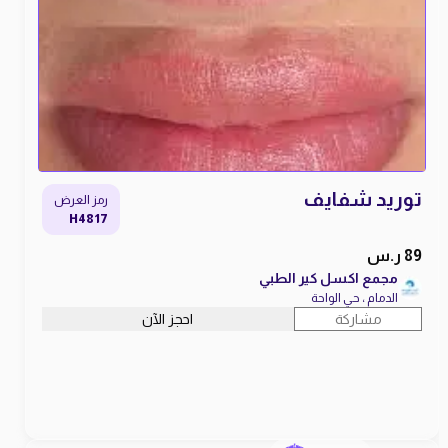
توريد شفايف
رمز العرض
H4817
89 ر.س
مجمع اكسل كير الطبي
الدمام ، حي الواحة
مشاركة
احجز الآن