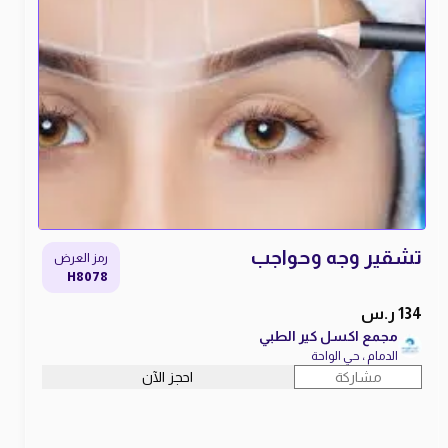
تشقير وجه وحواجب
رمز العرض
H8078
134 ر.س
مجمع اكسل كير الطبي
الدمام ، حي الواحة
مشاركة
احجز الآن