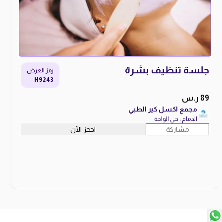
جلسة تنظيف بشرة
رمز العرض
H9243
89 ر.س
مجمع اكسل كير الطبي
الدمام ، حي الواحة
مشاركة
احجز الآن