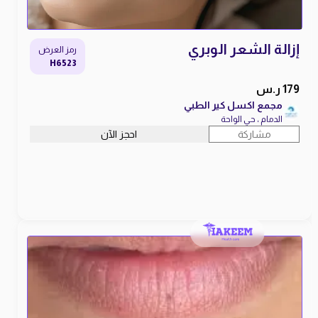
إزالة الشعر الوبري
رمز العرض
H6523
179 ر.س
مجمع اكسل كير الطبي
الدمام ، حي الواحة
مشاركة
احجز الآن