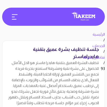
الرئيسية
/
الخدمات
جلسة تنظيف بشرة عميق بتقنية
/
هايدراماستر
تفاصيل الخدمة
تنظيف البشرة العميق بتقنية هايدرا ماستر هو الحل الأمثل
/
للحصول على بشرة نقية ومشرقة! استمتع بتجربة فريدة
93
تجمع بين التقشير العميق لإزالة الخلايا الميتة، والشفط
الفعال الذي ينظف المسام من الشوائب والزيوت، بالإضافة
إلى ترطيب عميق باستخدام أمصال غنية بالمغذيات. المزايا:
بشرة مشرقة وصحية: يحقق نتائج فورية تجعل بشرتك تبدو
نضرة. تقليل حب الشباب: يحارب انسداد المسام ويقلل ظهور
الحبوب. إجراء غير مؤلم: جلسة مريحة تتطلب وقتًا قصيرًا